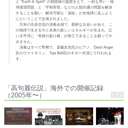
と "Earth & Spirit" の両団体の協賛をえて、一刻も早い「地
球環境問題」と「平和実現」などの人類共通の問題を解決
することを願い、解決可能な「波紋」が全地球に及ぶよう
にということで企画されました。
日米の生命交流の演奏会場で、新鮮な出会いがあり、こ
の地球で生きる今と未来の新しいエネルギーが生まれ、広
い太平洋に「奇跡の架け橋」が竣工できることを願ってや
みません。
演奏はすべて即興で、斎藤忠光氏のピアノ、Darol Anger
氏のヴァイオリン、Teja Bell氏のギター共演にて行われま
す。
「高句麗伝説」海外での開催記録
（2005年〜）