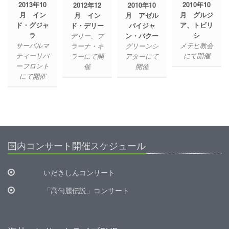
2013年10
2010年10
2012年12
2010年10
月 イン
月 グルジ
月 イン
月 アゼル
ド・グジャ
ア、トビリ
ド・デリー
バイジャ
ラ
シ
デリー、プ
ン・バクー
サーバルマ
メテヒ教会
ラーナ・キ
グリーンシ
ティーリバ
にて開催
ラーにて開
アターにて
ーフロント
催
開催
にて開催
国内コンサート開催スケジュール
いだきしんコンサート
「高句麗伝説」コンサート