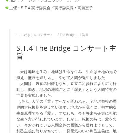
主催：S.T.4 実行委員会／実行委員長：高麗恵子
いだきしんコンサート 「The Bridge」主旨書
S.T.4 The Bridge コンサート主
旨
天は地球を生み、地球は生命を生み、生命は天地の元で
殖え、盛衰を繰り返し、やがて人間が誕生しました。
人間は、幾多の困難をなめ、直立二足歩行により広く行
動し、働き、地球の地域ごとに「歴史」という人間特有の
世界を実現しました。
現代、人間の「業」すべてが問われる、全地球規模の歴
史的大転換期を迎えています。地球から我々に、根本的な
生命原理である「愛」、すなわち、今も将来も確実に可能
な生き方が問われています。しかし、転換の時は、愛を失
い、今おかれている人間全体の困難から逃れようとして、
利己主義に陥りがちです。一見元気のいい利己主義は、地