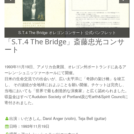
S.T.4 The Bridge オレゴンコンサート 公式パンフレット
「S.T.4 The Bridge」斎藤忠光コンサ
ート
1993年11月19日、アメリカ合衆国、オレゴン州ポートランドにあるア
ーレン･シュニッツァーホールにて開催。
日米の生命交流での出会いが、広い太平洋に「奇跡の架け橋」を竣工
し、 その波紋が全地球におよぶことを願い開催。チケットは完売し、
当地においても「世界で最も創造的な演奏家」と広く認められました。
収益金はすべてAudubon Society of Portland及びEarth&Spirit Councilに
寄付されました。
出演：いだきしん, Darol Anger (violin), Teja Bell (guitar)
日時：1993年11月19日
場所：アーレン・シュニッツァーホール