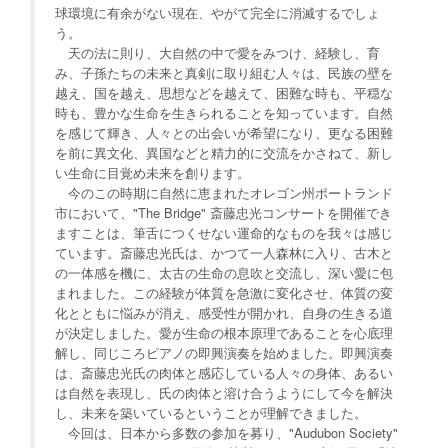
球環境に有余がない現在、やがて完全に消滅するでしょ
う。
天の法に則り、大自然の中で愛をみつけ、経験し、育
み、子孫たちの未来と真剣に取り組む人々は、民族の壁を
越え、国を越え、思想などを越えて、困難な時も、平穏な
時も、豊かな生命を生きられることを知っています。自然
を感じて輝き、人々との出会いが希望になり、更なる困難
を前に異文化、異国などと精力的に交流をかさねて、新し
い生命に目覚め未来を創ります。
今のこの時期に自然に恵まれたオレゴン州ポートランド
市において、"The Bridge" 斎藤忠光コンサートを開催でき
ますことは、筆舌につくせない運命的なものを我々は感じ
ています。斎藤忠光氏は、かつて一人森林に入り、古木と
の一体感を機に、太古の生命の息吹と交流し、深い愛に包
まれました。この経験が体質を急激に変化させ、体質の変
化とともに悩みが消え、感受性が開かれ、自身の生きる道
が決定しました。愛が生命の根本原理であることを心底理
解し、同じころピアノの即興演奏を始めました。即興演奏
は、斎藤忠光氏の肉体と感応している人々の身体、あるい
は自然を表現し、氏の肉体と溶け合うようにして今を解決
し、未来を築いているということが理解できました。
今回は、日本から多数の参加を募り、"Audubon Society"